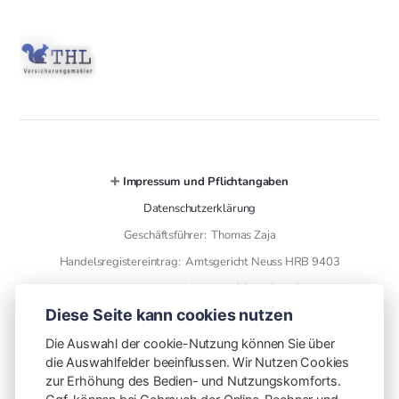
➕
Impressum und Pflichtangaben
Datenschutzerklärung
Geschäftsführer: Thomas Zaja
Handelsregistereintrag: Amtsgericht Neuss HRB 9403
Versicherungsmakler gem. § 34 d GewO
Diese Seite kann cookies nutzen
➕ Kontaktdaten
Die Auswahl der cookie-Nutzung können Sie über
die Auswahlfelder beeinflussen. Wir Nutzen Cookies
THL Versicherungsmakler GmbH
zur Erhöhung des Bedien- und Nutzungskomforts.
finanzen mit plan