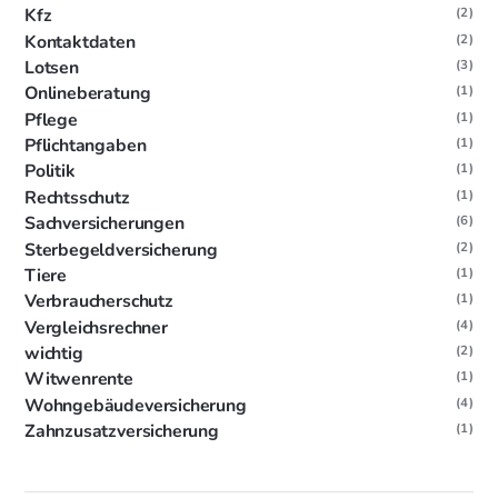
Kfz
(2)
Kontaktdaten
(2)
Lotsen
(3)
Onlineberatung
(1)
Pflege
(1)
Pflichtangaben
(1)
Politik
(1)
Rechtsschutz
(1)
Sachversicherungen
(6)
Sterbegeldversicherung
(2)
Tiere
(1)
Verbraucherschutz
(1)
Vergleichsrechner
(4)
wichtig
(2)
Witwenrente
(1)
Wohngebäudeversicherung
(4)
Zahnzusatzversicherung
(1)