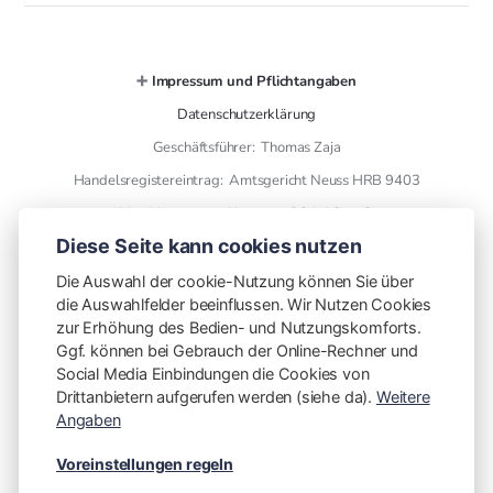
➕
Impressum und Pflichtangaben
Datenschutzerklärung
Geschäftsführer: Thomas Zaja
Handelsregistereintrag: Amtsgericht Neuss HRB 9403
Versicherungsmakler gem. § 34 d GewO
Diese Seite kann cookies nutzen
➕ Kontaktdaten
Die Auswahl der cookie-Nutzung können Sie über
die Auswahlfelder beeinflussen. Wir Nutzen Cookies
THL Versicherungsmakler GmbH
zur Erhöhung des Bedien- und Nutzungskomforts.
finanzen mit plan
Ggf. können bei Gebrauch der Online-Rechner und
Social Media Einbindungen die Cookies von
Otto Wels Str. 8
Drittanbietern aufgerufen werden (siehe da).
Weitere
41466 Neuss
Angaben
Telefon: [02131 5953606](tel:02131 5953606)
Voreinstellungen regeln
Vorwahl mitwählen!