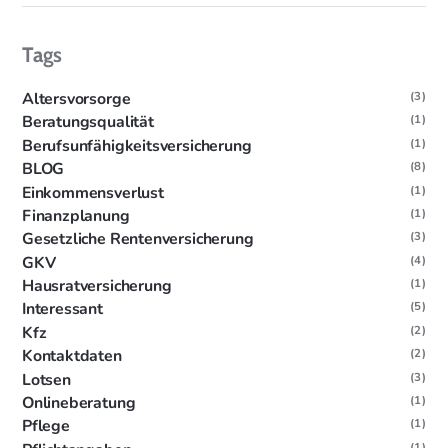
Tags
Altersvorsorge
(3)
Beratungsqualität
(1)
Berufsunfähigkeitsversicherung
(1)
BLOG
(8)
Einkommensverlust
(1)
Finanzplanung
(1)
Gesetzliche Rentenversicherung
(3)
GKV
(4)
Hausratversicherung
(1)
Interessant
(5)
Kfz
(2)
Kontaktdaten
(2)
Lotsen
(3)
Onlineberatung
(1)
Pflege
(1)
(1)