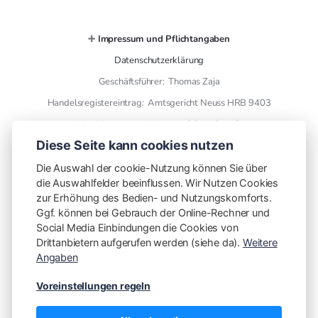
➕
Impressum und Pflichtangaben
Datenschutzerklärung
Geschäftsführer: Thomas Zaja
Handelsregistereintrag: Amtsgericht Neuss HRB 9403
Versicherungsmakler gem. § 34 d GewO
Diese Seite kann cookies nutzen
➕ Kontaktdaten
Die Auswahl der cookie-Nutzung können Sie über
die Auswahlfelder beeinflussen. Wir Nutzen Cookies
THL Versicherungsmakler GmbH
zur Erhöhung des Bedien- und Nutzungskomforts.
finanzen mit plan
Ggf. können bei Gebrauch der Online-Rechner und
Social Media Einbindungen die Cookies von
Otto Wels Str. 8
Drittanbietern aufgerufen werden (siehe da).
Weitere
41466 Neuss
Angaben
Telefon: [02131 5953606](tel:02131 5953606)
Voreinstellungen regeln
Vorwahl mitwählen!
E-Mail: info@finanzen-mit-plan.de