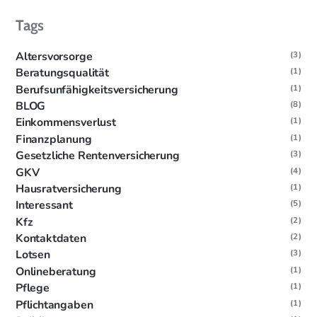
Tags
Altersvorsorge
(3)
Beratungsqualität
(1)
Berufsunfähigkeitsversicherung
(1)
BLOG
(8)
Einkommensverlust
(1)
Finanzplanung
(1)
Gesetzliche Rentenversicherung
(3)
GKV
(4)
Hausratversicherung
(1)
Interessant
(5)
Kfz
(2)
Kontaktdaten
(2)
Lotsen
(3)
Onlineberatung
(1)
Pflege
(1)
Pflichtangaben
(1)