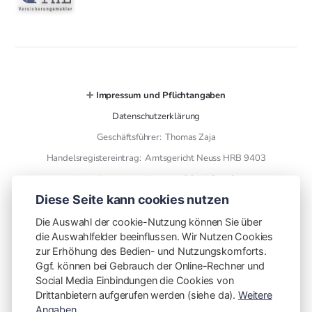
➕
Impressum und Pflichtangaben
Datenschutzerklärung
Geschäftsführer: Thomas Zaja
Handelsregistereintrag: Amtsgericht Neuss HRB 9403
Versicherungsmakler gem. § 34 d GewO
Diese Seite kann cookies nutzen
➕ Kontaktdaten
Die Auswahl der cookie-Nutzung können Sie über
die Auswahlfelder beeinflussen. Wir Nutzen Cookies
THL Versicherungsmakler GmbH
zur Erhöhung des Bedien- und Nutzungskomforts.
finanzen mit plan
Ggf. können bei Gebrauch der Online-Rechner und
Otto Wels Str. 8
Social Media Einbindungen die Cookies von
Drittanbietern aufgerufen werden (siehe da).
Weitere
41466 Neuss
Angaben