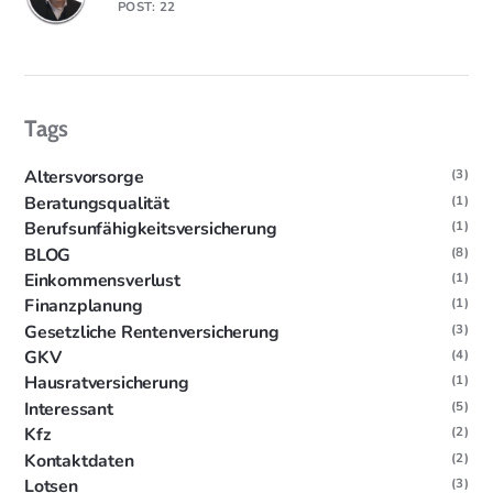
POST: 22
Tags
Altersvorsorge
(3)
Beratungsqualität
(1)
Berufsunfähigkeitsversicherung
(1)
BLOG
(8)
Einkommensverlust
(1)
Finanzplanung
(1)
Gesetzliche Rentenversicherung
(3)
GKV
(4)
Hausratversicherung
(1)
Interessant
(5)
Kfz
(2)
Kontaktdaten
(2)
Lotsen
(3)