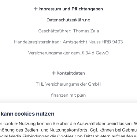
➕
Impressum und Pflichtangaben
Datenschutzerklärung
Geschäftsführer: Thomas Zaja
Handelsregistereintrag: Amtsgericht Neuss HRB 9403
Versicherungsmakler gem. § 34 d GewO
➕ Kontaktdaten
THL Versicherungsmakler GmbH
finanzen mit plan
Otto Wels Str. 8
 kann cookies nutzen
41466 Neuss
r cookie-Nutzung können Sie über die Auswahlfelder beeinflussen. W
Telefon: [02131 5953606](tel:02131 5953606)
höhung des Bedien- und Nutzungskomforts. Ggf. können bei Gebrauc
cial Media Einbindungen die Cookies von Drittanbietern aufgerufen 