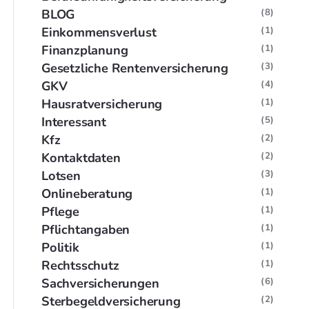
BLOG
(8)
Einkommensverlust
(1)
Finanzplanung
(1)
Gesetzliche Rentenversicherung
(3)
GKV
(4)
Hausratversicherung
(1)
Interessant
(5)
Kfz
(2)
Kontaktdaten
(2)
Lotsen
(3)
Onlineberatung
(1)
Pflege
(1)
Pflichtangaben
(1)
Politik
(1)
Rechtsschutz
(1)
Sachversicherungen
(6)
Sterbegeldversicherung
(2)