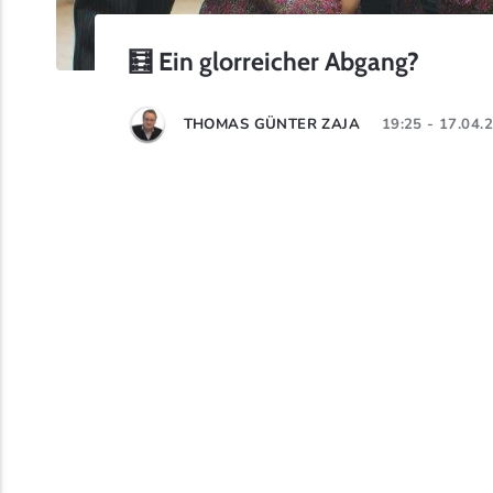
🧮 Ein glorreicher Abgang?
THOMAS GÜNTER ZAJA
19:25 - 17.04.