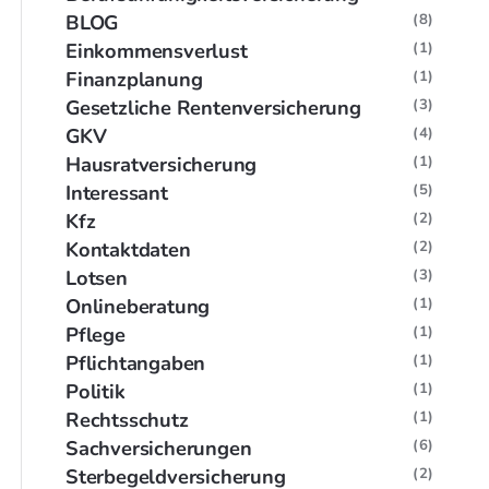
BLOG
(8)
Einkommensverlust
(1)
Finanzplanung
(1)
Gesetzliche Rentenversicherung
(3)
GKV
(4)
Hausratversicherung
(1)
Interessant
(5)
Kfz
(2)
Kontaktdaten
(2)
Lotsen
(3)
Onlineberatung
(1)
Pflege
(1)
Pflichtangaben
(1)
Politik
(1)
Rechtsschutz
(1)
Sachversicherungen
(6)
Sterbegeldversicherung
(2)