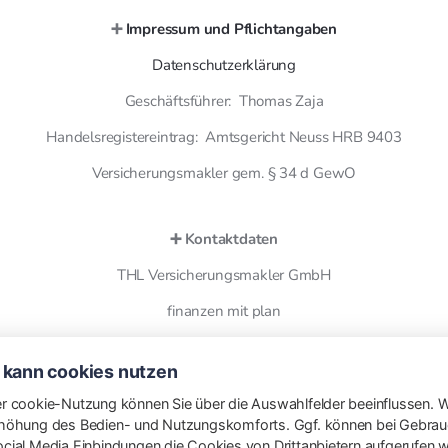
➕
Impressum und Pflichtangaben
Datenschutzerklärung
Geschäftsführer: Thomas Zaja
Handelsregistereintrag: Amtsgericht Neuss HRB 9403
Versicherungsmakler gem. § 34 d GewO
➕ Kontaktdaten
THL Versicherungsmakler GmbH
finanzen mit plan
Otto Wels Str. 8
 kann cookies nutzen
41466 Neuss
r cookie-Nutzung können Sie über die Auswahlfelder beeinflussen. W
Telefon: [02131 5953606](tel:02131 5953606)
höhung des Bedien- und Nutzungskomforts. Ggf. können bei Gebrauc
cial Media Einbindungen die Cookies von Drittanbietern aufgerufen 