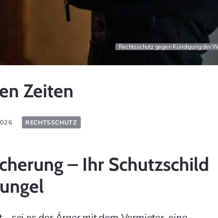
Rechtsschutz gegen Kündigung der 
ten Zeiten
.2026
RECHTSSCHUTZ
icherung – Ihr Schutzschild
ungel
 – sei es der Ärger mit dem Vermieter, eine