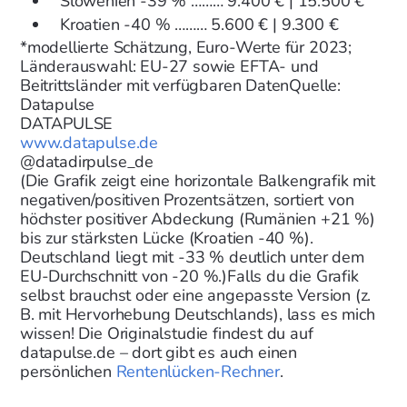
Slowenien
-39 % ……… 9.400 € | 15.500 €
Kroatien
-40 % ……… 5.600 € | 9.300 €
*modellierte Schätzung, Euro-Werte für 2023;
Länderauswahl: EU-27 sowie EFTA- und
Beitrittsländer mit verfügbaren Daten
Quelle:
Datapulse
DATAPULSE
www.datapulse.de
@datadirpulse_de
(Die Grafik zeigt eine horizontale Balkengrafik mit
negativen/positiven Prozentsätzen, sortiert von
höchster positiver Abdeckung (Rumänien +21 %)
bis zur stärksten Lücke (Kroatien -40 %).
Deutschland liegt mit -33 % deutlich unter dem
EU-Durchschnitt von -20 %.)
Falls du die Grafik
selbst brauchst oder eine angepasste Version (z.
B. mit Hervorhebung Deutschlands), lass es mich
wissen! Die Originalstudie findest du auf
datapulse.de – dort gibt es auch einen
persönlichen
Rentenlücken-Rechner
.