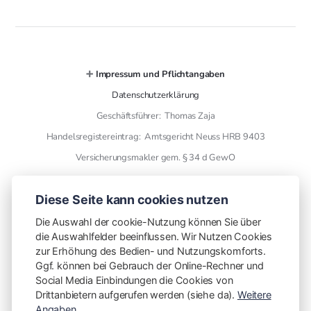
➕
Impressum und Pflichtangaben
Datenschutzerklärung
Geschäftsführer: Thomas Zaja
Handelsregistereintrag: Amtsgericht Neuss HRB 9403
Versicherungsmakler gem. § 34 d GewO
➕ Kontaktdaten
Diese Seite kann cookies nutzen
THL Versicherungsmakler GmbH
Die Auswahl der cookie-Nutzung können Sie über
die Auswahlfelder beeinflussen. Wir Nutzen Cookies
finanzen mit plan
zur Erhöhung des Bedien- und Nutzungskomforts.
Otto Wels Str. 8
Ggf. können bei Gebrauch der Online-Rechner und
41466 Neuss
Social Media Einbindungen die Cookies von
Drittanbietern aufgerufen werden (siehe da).
Weitere
Telefon: [02131 5953606](tel:02131 5953606)
Angaben