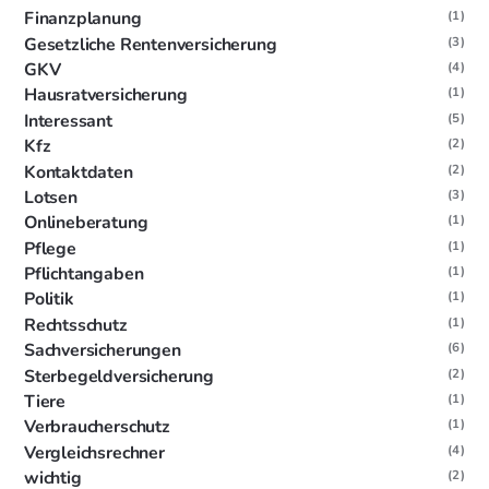
Finanzplanung
(1)
Gesetzliche Rentenversicherung
(3)
GKV
(4)
Hausratversicherung
(1)
Interessant
(5)
Kfz
(2)
Kontaktdaten
(2)
Lotsen
(3)
Onlineberatung
(1)
Pflege
(1)
Pflichtangaben
(1)
Politik
(1)
Rechtsschutz
(1)
Sachversicherungen
(6)
Sterbegeldversicherung
(2)
Tiere
(1)
Verbraucherschutz
(1)
Vergleichsrechner
(4)
wichtig
(2)