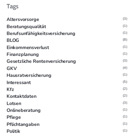
Tags
Altersvorsorge
(3)
Beratungsqualität
(1)
Berufsunfähigkeitsversicherung
(1)
BLOG
(8)
Einkommensverlust
(1)
Finanzplanung
(1)
Gesetzliche Rentenversicherung
(3)
GKV
(4)
Hausratversicherung
(1)
Interessant
(5)
Kfz
(2)
Kontaktdaten
(2)
Lotsen
(3)
Onlineberatung
(1)
Pflege
(1)
Pflichtangaben
(1)
Politik
(1)