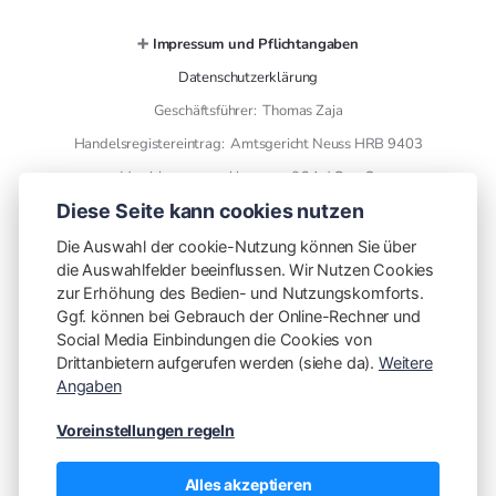
➕
Impressum und Pflichtangaben
Datenschutzerklärung
Geschäftsführer: Thomas Zaja
Handelsregistereintrag: Amtsgericht Neuss HRB 9403
Versicherungsmakler gem. § 34 d GewO
Diese Seite kann cookies nutzen
➕ Kontaktdaten
Die Auswahl der cookie-Nutzung können Sie über
die Auswahlfelder beeinflussen. Wir Nutzen Cookies
THL Versicherungsmakler GmbH
zur Erhöhung des Bedien- und Nutzungskomforts.
finanzen mit plan
Ggf. können bei Gebrauch der Online-Rechner und
Otto Wels Str. 8
Social Media Einbindungen die Cookies von
Drittanbietern aufgerufen werden (siehe da).
Weitere
41466 Neuss
Angaben
Telefon: [02131 5953606](tel:02131 5953606)
Voreinstellungen regeln
Vorwahl mitwählen!
E-Mail: info@finanzen-mit-plan.de
Alles akzeptieren