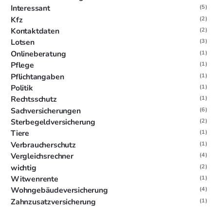
Interessant
(5)
Kfz
(2)
Kontaktdaten
(2)
Lotsen
(3)
Onlineberatung
(1)
Pflege
(1)
Pflichtangaben
(1)
Politik
(1)
Rechtsschutz
(1)
Sachversicherungen
(6)
Sterbegeldversicherung
(2)
Tiere
(1)
Verbraucherschutz
(1)
Vergleichsrechner
(4)
wichtig
(2)
Witwenrente
(1)
Wohngebäudeversicherung
(4)
Zahnzusatzversicherung
(1)