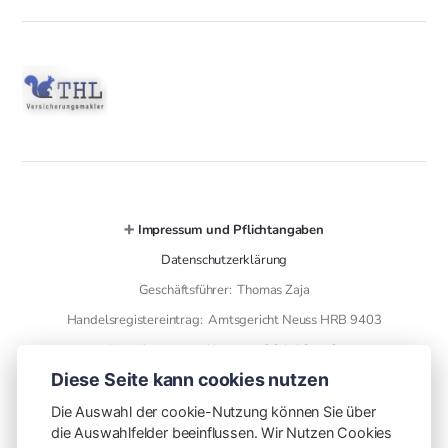
➕
Impressum und Pflichtangaben
Datenschutzerklärung
Geschäftsführer: Thomas Zaja
Handelsregistereintrag: Amtsgericht Neuss HRB 9403
Versicherungsmakler gem. § 34 d GewO
Diese Seite kann cookies nutzen
➕ Kontaktdaten
Die Auswahl der cookie-Nutzung können Sie über
die Auswahlfelder beeinflussen. Wir Nutzen Cookies
THL Versicherungsmakler GmbH