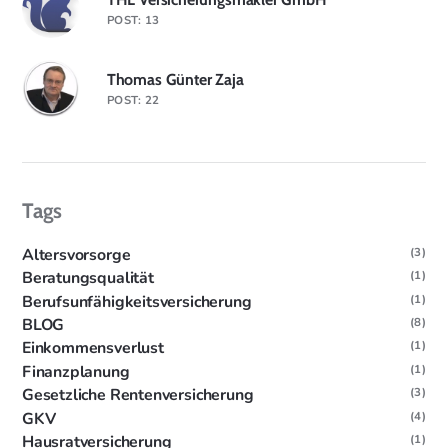
POST: 13
Thomas Günter Zaja
POST: 22
Tags
Altersvorsorge
(3)
Beratungsqualität
(1)
Berufsunfähigkeitsversicherung
(1)
BLOG
(8)
Einkommensverlust
(1)
Finanzplanung
(1)
Gesetzliche Rentenversicherung
(3)
GKV
(4)
Hausratversicherung
(1)