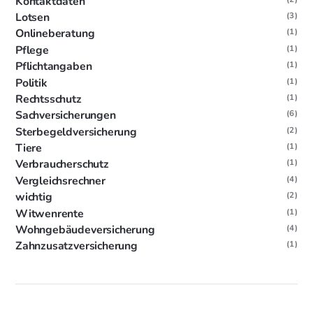
Kontaktdaten
Lotsen
(3)
Onlineberatung
(1)
Pflege
(1)
Pflichtangaben
(1)
Politik
(1)
Rechtsschutz
(1)
Sachversicherungen
(6)
Sterbegeldversicherung
(2)
Tiere
(1)
Verbraucherschutz
(1)
Vergleichsrechner
(4)
wichtig
(2)
Witwenrente
(1)
Wohngebäudeversicherung
(4)
Zahnzusatzversicherung
(1)