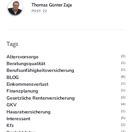
Thomas Günter Zaja
POST: 22
Tags
Altersvorsorge
(3)
Beratungsqualität
(1)
Berufsunfähigkeitsversicherung
(1)
BLOG
(8)
Einkommensverlust
(1)
Finanzplanung
(1)
Gesetzliche Rentenversicherung
(3)
GKV
(4)
Hausratversicherung
(1)
Interessant
(5)
Kfz
(2)
(2)