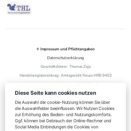
➕
Impressum und Pflichtangaben
Datenschutzerklärung
Geschäftsführer: Thomas Zaja
Handelsregistereintrag: Amtsgericht Neuss HRB 9403
Versicherungsmakler gem. § 34 d GewO
Diese Seite kann cookies nutzen
➕ Kontaktdaten
Die Auswahl der cookie-Nutzung können Sie über
die Auswahlfelder beeinflussen. Wir Nutzen Cookies
THL Versicherungsmakler GmbH
zur Erhöhung des Bedien- und Nutzungskomforts.
finanzen mit plan
Ggf. können bei Gebrauch der Online-Rechner und
Otto Wels Str. 8
Social Media Einbindungen die Cookies von